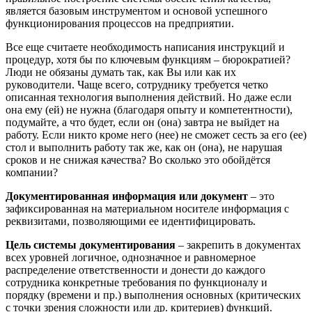
является базовым инструментом и основой успешного
функционирования процессов на предприятии.
Все еще считаете необходимость написания инструкций и
процедур, хотя бы по ключевым функциям – бюрократией?
Люди не обязаны думать так, как Вы или как их
руководители. Чаще всего, сотруднику требуется четко
описанная технология выполнения действий. Но даже если
она ему (ей) не нужна (благодаря опыту и компетентности),
подумайте, а что будет, если он (она) завтра не выйдет на
работу. Если никто кроме него (нее) не сможет сесть за его (ее)
стол и выполнить работу так же, как он (она), не нарушая
сроков и не снижая качества? Во сколько это обойдётся
компании?
Документированная информация или документ
– это
зафиксированная на материальном носителе информация с
реквизитами, позволяющими ее идентифицировать.
Цель системы документирования
– закрепить в документах
всех уровней логичное, однозначное и равномерное
распределение ответственности и донести до каждого
сотрудника конкретные требования по функционалу и
порядку (времени и пр.) выполнения основных (критических
с точки зрения сложности или др. критериев) функций.