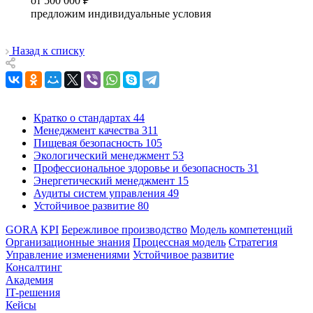
от 500 000 ₽
предложим индивидуальные условия
Назад к списку
Кратко о стандартах
44
Менеджмент качества
311
Пищевая безопасность
105
Экологический менеджмент
53
Профессиональное здоровье и безопасность
31
Энергетический менеджмент
15
Аудиты систем управления
49
Устойчивое развитие
80
GORA
KPI
Бережливое производство
Модель компетенций
Организационные знания
Процессная модель
Стратегия
Управление изменениями
Устойчивое развитие
Консалтинг
Академия
IT-решения
Кейсы