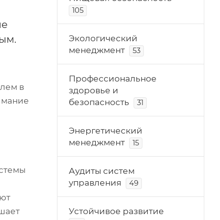
105
ые
ым.
Экологический
менеджмент
53
Профессиональное
лем в
здоровье и
имание
безопасность
31
Энергетический
менеджмент
15
истемы
Аудиты систем
управления
49
ают
ышает
Устойчивое развитие