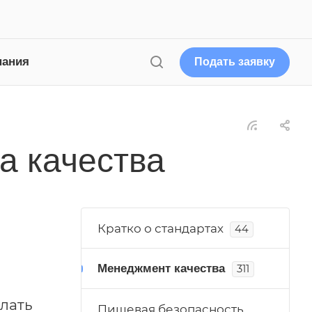
пания
Подать заявку
а качества
Кратко о стандартах
44
Менеджмент качества
311
лать
Пищевая безопасность