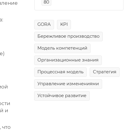
80
вление
в:
GORA
KPI
Бережливое производство
Модель компетенций
е)
Организационные знания
Процессная модель
Стратегия
Управление изменениями
мой
Устойчивое развитие
ости
й и
 что