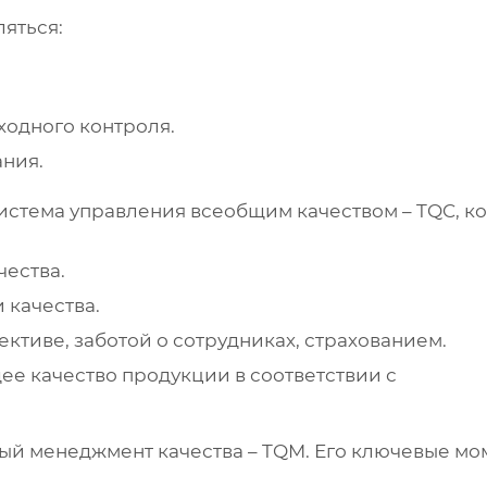
ляться:
ходного контроля.
ния.
система управления всеобщим качеством – TQC, к
ества.
 качества.
тиве, заботой о сотрудниках, страхованием.
е качество продукции в соответствии с
ный менеджмент качества – TQM. Его ключевые мо