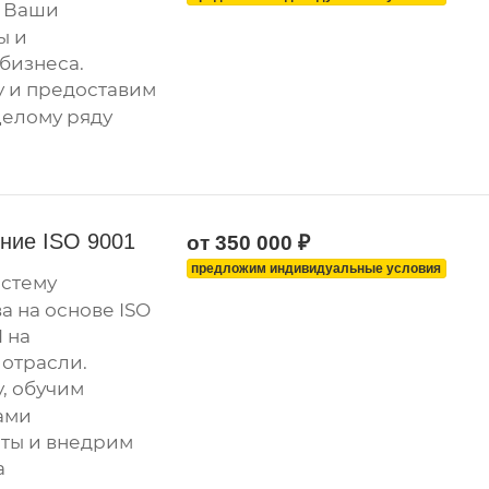
 Ваши
ы и
бизнеса.
у и предоставим
целому ряду
ение ISO 9001
от 350 000 ₽
предложим индивидуальные условия
истему
а на основе ISO
1 на
отрасли.
, обучим
ами
ты и внедрим
а