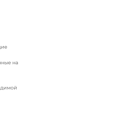
щие
нные на
водимой