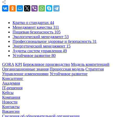
Кратко о стандартах
44
Менеджмент качества
311
Пищевая безопасность
105
Экологический менеджмент
53
Профессиональное здоровье и безопасность
31
Энергетический менеджмент
15
Аудиты систем управления
49
Устойчивое развитие
80
GORA
KPI
Бережливое производство
Модель компетенций
Организационные знания
Процессная модель
Стратегия
Управление изменениями
Устойчивое развитие
Консалтинг
Академия
IT-решения
Кейсы
Компания
Новости
Контакты
Вакансии
Сведения об образовательной организации