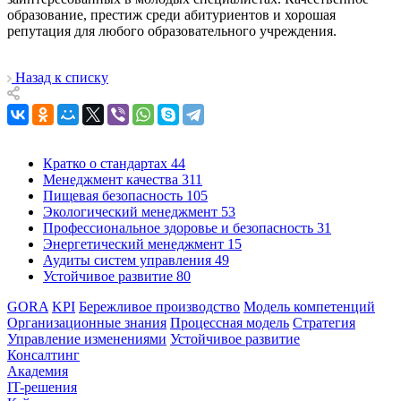
образование, престиж среди абитуриентов и хорошая
репутация для любого образовательного учреждения.
Назад к списку
Кратко о стандартах
44
Менеджмент качества
311
Пищевая безопасность
105
Экологический менеджмент
53
Профессиональное здоровье и безопасность
31
Энергетический менеджмент
15
Аудиты систем управления
49
Устойчивое развитие
80
GORA
KPI
Бережливое производство
Модель компетенций
Организационные знания
Процессная модель
Стратегия
Управление изменениями
Устойчивое развитие
Консалтинг
Академия
IT-решения