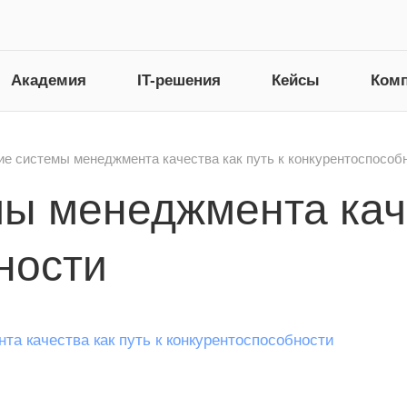
Академия
IT-решения
Кейсы
Ком
е системы менеджмента качества как путь к конкурентоспособ
ы менеджмента каче
ности