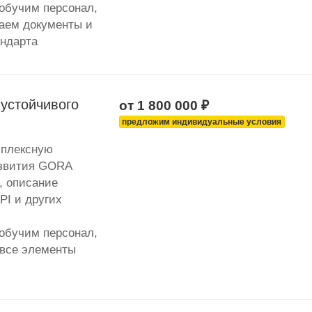
 обучим персонал,
таем документы и
андарта
 устойчивого
от 1 800 000 ₽
предложим индивидуальные условия
мплексную
азвития GORA
, описание
PI и других
 обучим персонал,
 все элементы