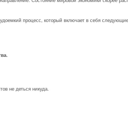
направление. Состояние мировой экономики скорее рас
удоемкий процесс, который включает в себя следующие
тва
.
тов не деться никуда.