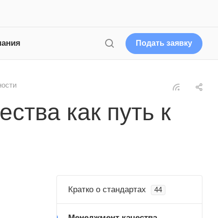
пания
Подать заявку
ности
ства как путь к
Кратко о стандартах
44
Менеджмент качества