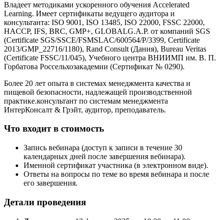
Владеет методиками ускоренного обучения Accelerated
Learning. Имеет сертификаты ведущего аудитора и
консультанта: ISO 9001, ISO 13485, ISO 22000, FSSC 22000,
HACCP, IFS, BRC, GMP+, GLOBALG.A.P. от компаний SGS
(Certificate SGS/SSCE/FSMSLAC/600564/P/3399, Certificate
2013/GMP_22716/1180), Rand Consult (Дания), Bureau Veritas
(Certificate FSSC/11/045), Учебного центра ВНИИМП им. В. П.
Горбатова Россельхозакадемии (Сертификат № 0290).
Более 20 лет опыта в системах менеджмента качества и
пищевой безопасности, надлежащей производственной
практике.консультант по системам менеджмента
ИнтерКонсалт & Грэйт, аудитор, преподаватель.
Что входит в стоимость
Запись вебинара (доступ к записи в течение 30
календарных дней после завершения вебинара).
Именной сертификат участника (в электронном виде).
Ответы на вопросы по теме во время вебинара и после
его завершения.
Детали проведения