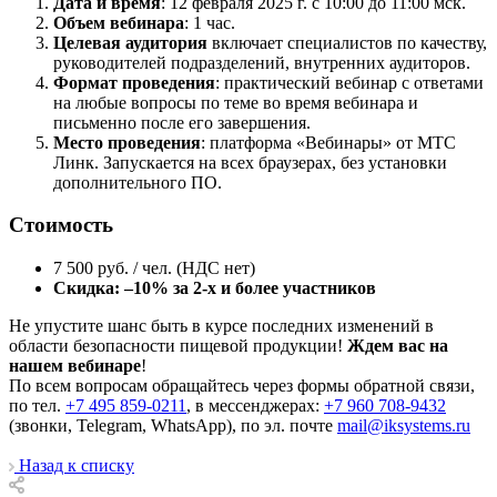
Дата и время
: 12 февраля 2025 г. с 10:00 до 11:00 мск.
Объем вебинара
: 1 час.
Целевая аудитория
включает специалистов по качеству,
руководителей подразделений, внутренних аудиторов.
Формат проведения
: практический вебинар с ответами
на любые вопросы по теме во время вебинара и
письменно после его завершения.
Место проведения
: платформа «Вебинары» от МТС
Линк. Запускается на всех браузерах, без установки
дополнительного ПО.
Стоимость
7 500 руб. / чел. (НДС нет)
Скидка: –10% за 2-х и более участников
Не упустите шанс быть в курсе последних изменений в
области безопасности пищевой продукции!
Ждем вас на
нашем вебинаре
!
По всем вопросам обращайтесь через формы обратной связи,
по тел.
+7 495 859-0211
, в мессенджерах:
+7 960 708-9432
(звонки, Telegram, WhatsApp), по эл. почте
mail@iksystems.ru
Назад к списку