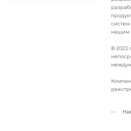
разрабо
продук
систем
нашим 
В 2022 
непоср
междун
Компан
реестр
Наз