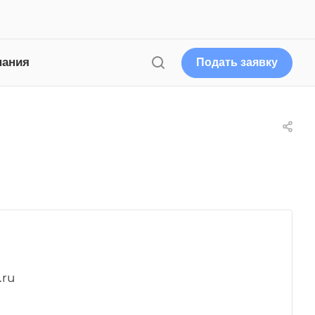
пания
Подать заявку
.ru