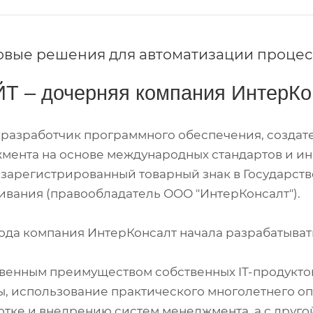
вые решения для автоматизации процес
Т – дочерняя компания ИнтерКо
– разработчик программного обеспечения, cозда
мента на основе международных стандартов и ин
 зарегистрированный товарный знак в Государств
ивания (правообладатель ООО "ИнтерКонсалт").
 года компания ИнтерКонсалт начала разрабатыва
венным преимуществом собственных IT-продуктов
ы, использование практического многолетнего оп
тке и внедрению систем менеджмента, а с другой