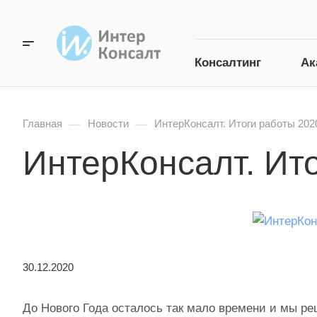
Консалтинг
Ак
—
—
Главная
Новости
ИнтерКонсалт. Итоги работы 202
ИнтерКонсалт. Ит
30.12.2020
До Нового Года осталось так мало времени и мы ре