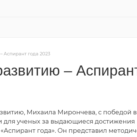
– Аспирант года 2023
развитию – Аспирант
звитию, Михаила Мирончева, с победой в
и для ученых за выдающиеся достижения 
 «Аспирант года». Он представил методи