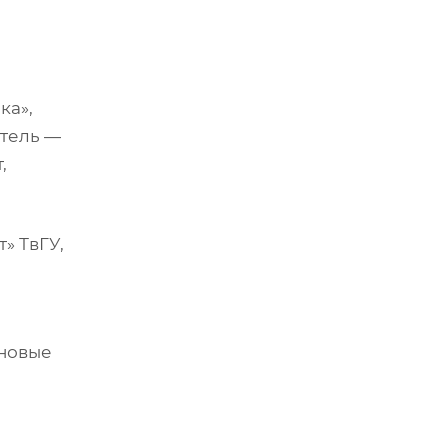
ка»,
итель —
,
» ТвГУ,
 новые