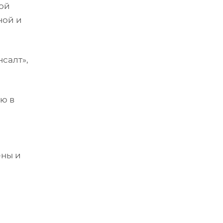
той
ной и
салт»,
ю в
ены и