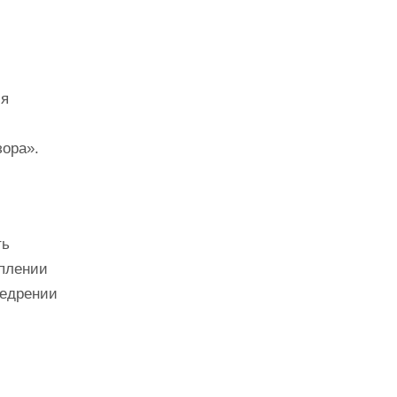
ся
ора».
ть
уплении
недрении