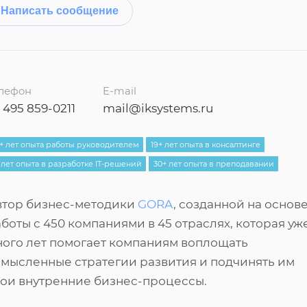
Написать сообщение
лефон
E-mail
 495 859-0211
mail@iksystems.ru
+ лет опыта работы руководителем
19+ лет опыта в консалтинге
 лет опыта в разработке IT-решений
30+ лет опыта в преподавании
втор бизнес-методики
GORA
, созданной на основ
боты с 450 компаниями в 45 отраслях, которая уж
ного лет помогает компаниям воплощать
мысленные стратегии развития и подчинять им
вои внутренние бизнес-процессы.