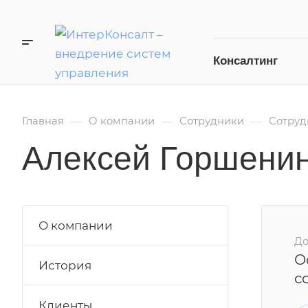
Консалтинг
—
—
—
Главная
О компании
Сотрудники
Сотруд
Алексей Горшени
О компании
До
О
История
с
Клиенты