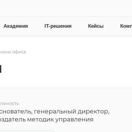
Академия
IT-решения
Кейсы
Ком
ники офиса
н
лжность
снователь, генеральный директор,
оздатель методик управления