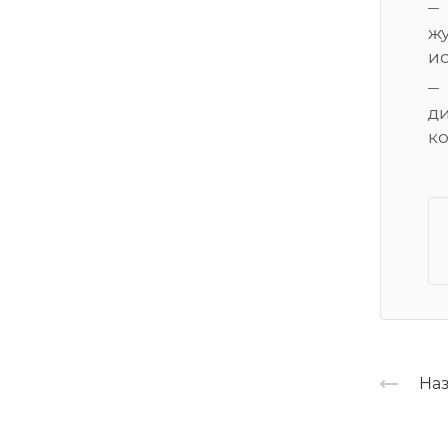
жу
ис
д
к
Наз