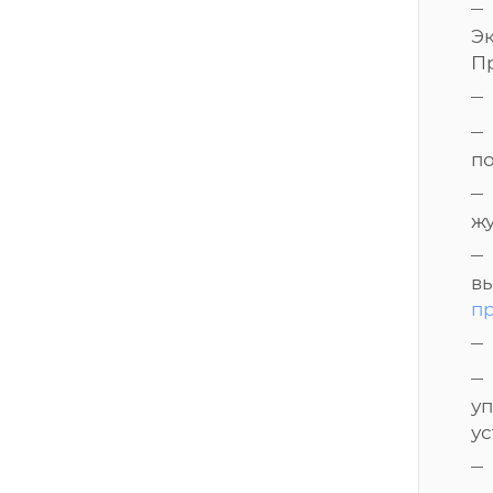
Э
П
п
жу
вы
п
у
у