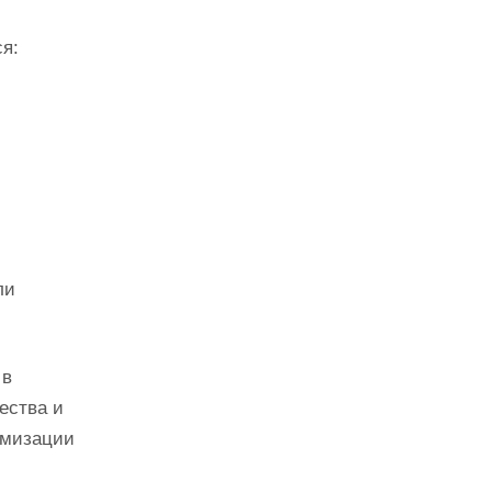
я:
ли
 в
ества и
имизации