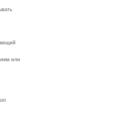
ывать
ывающий
нием или
ошо