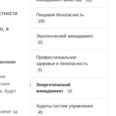
311
стности
Пищевая безопасность
105
о, в
Экологический менеджмент
53
Профессиональное
авления
здоровье и безопасность
31
 на
ысших
Энергетический
м, будут
менеджмент
15
Аудиты систем управления
лечет за
49