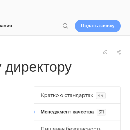
пания
Подать заявку
у директору
Кратко о стандартах
44
Менеджмент качества
311
Пищевая безопасность