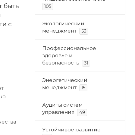
т быть
105
ы
ти с
Экологический
менеджмент
53
Профессиональное
здоровье и
безопасность
31
Энергетический
менеджмент
ет
15
ко
Аудиты систем
управления
49
чества
Устойчивое развитие