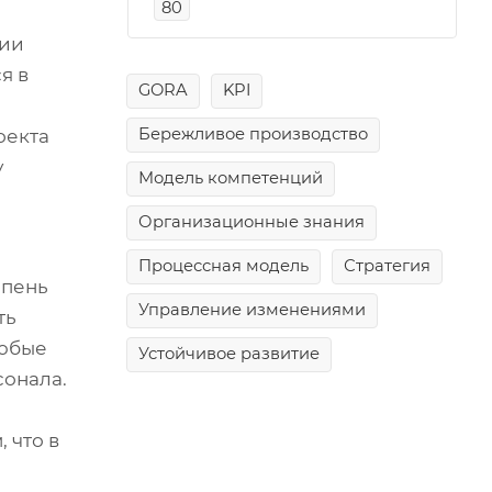
80
ции
я в
GORA
KPI
Бережливое производство
оекта
у
Модель компетенций
Организационные знания
Процессная модель
Стратегия
епень
Управление изменениями
ть
любые
Устойчивое развитие
сонала.
 что в