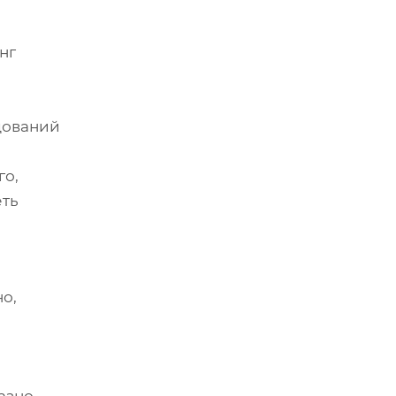
нг
дований
го,
еть
о,
азно