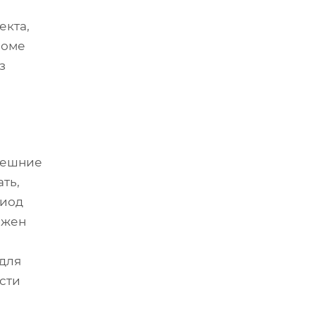
екта,
роме
з
внешние
ть,
риод
лжен
для
сти