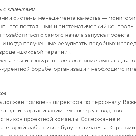
ь с клиентами
ении системы менеджмента качества — монитори
 – это постоянный и систематический контроль.
позаботиться с самого начала запуска проекта.
м. Иногда полученные результаты подобных иссле
 вроде «шоковой терапии».
еняется и конкурентное состояние рынка. Для то
нкурентной борьбе, организации необходимо им
ков
а должен привлечь директора по персоналу. Важн
е людей в организации: высшее руководство,
частников проектной команды. Содержание и
категорий работников будут отличаться. Короткий
чения для высшего руководства иногда целесообр