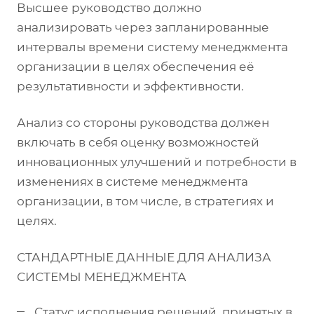
Высшее руководство должно
анализировать через запланированные
интервалы времени систему менеджмента
организации в целях обеспечения её
результативности и эффективности.
Анализ со стороны руководства должен
включать в себя оценку возможностей
инновационных улучшений и потребности в
изменениях в системе менеджмента
организации, в том числе, в стратегиях и
целях.
СТАНДАРТНЫЕ ДАННЫЕ ДЛЯ АНАЛИЗА
СИСТЕМЫ МЕНЕДЖМЕНТА
Статус исполнения решений, принятых в