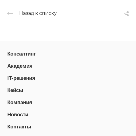
Назад к списку
Консалтинг
Академия
IT-решения
Кейсы
Компания
Новости
Контакты