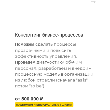
Консалтинг бизнес-процессов
сделать процессы
Поможем
прозрачными и повысить
эффективность управления.
диагностику, обучим
Проведем
персонал, разработаем и внедрим
процессную модель в организации
из любой отрасли (сначала "as is",
потом "to be")
от 500 000 ₽
предложим индивидуальные условия