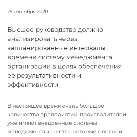
29 сентября 2020
Высшее руководство должно
анализировать через
запланированные интервалы
времени систему менеджмента
организации в целях обеспечения
её результативности и
эффективности.
В настоящее время очень большое
количество предприятий-производителей
уже имеют внедренные системы
менеджмента качества, которые в полной