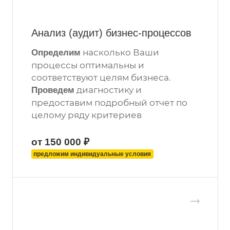
Анализ (аудит) бизнес-процессов
насколько Ваши
Определим
процессы оптимальны и
соответствуют целям бизнеса.
диагностику и
Проведем
предоставим подробный отчет по
целому ряду критериев
от 150 000 ₽
предложим индивидуальные условия