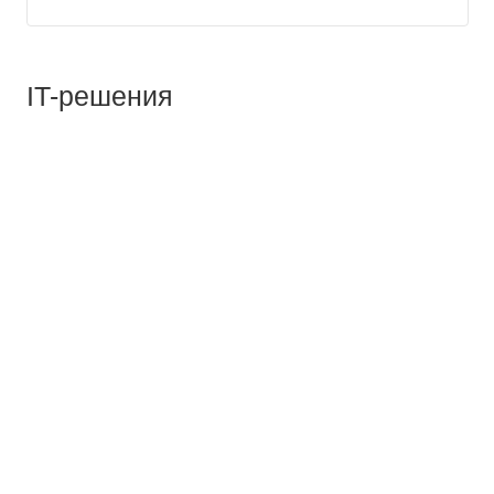
IT-решения