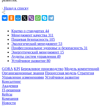
развития.
Назад к списку
Кратко о стандартах
44
Менеджмент качества
311
Пищевая безопасность
105
Экологический менеджмент
53
Профессиональное здоровье и безопасность
31
Энергетический менеджмент
15
Аудиты систем управления
49
Устойчивое развитие
80
GORA
KPI
Бережливое производство
Модель компетенций
Организационные знания
Процессная модель
Стратегия
Управление изменениями
Устойчивое развитие
Консалтинг
Академия
IT-решения
Кейсы
Компания
Новости