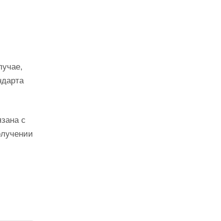
лучае,
ндарта
язана с
олучении