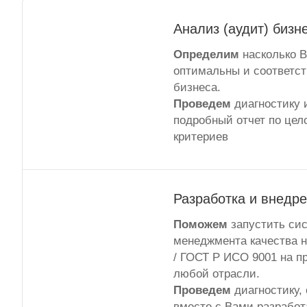
Анализ (аудит) бизн
Определим
насколько 
оптимальны и соответс
бизнеса.
Проведем
диагностику 
подробный отчет по цел
критериев
Разработка и внедр
Поможем
запустить си
менеджмента качества н
/ ГОСТ Р ИСО 9001 на п
любой отрасли.
Проведем
диагностику,
вместе с Вами разрабо