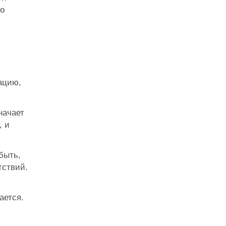
но
ацию,
начает
, и
быть,
тствий.
ается.