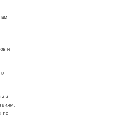
гам
ов и
 в
мы и
твиям.
х по