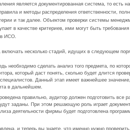
вления является документированная система, то есть н
правила и методы распределения ответственности, пол
итерии и так далее. Объектом проверки системы менедж
пает в качестве критериев, ими могут быть требования
ов ИСО.
 включать несколько стадий, идущих в следующем поря
дь необходимо сделать анализ того предмета, по котор
итора, который даст понять, сколько будет длится провер
х специалистов. Данный этап имеет важнейшее значение,
ита в дальнейшем.
роведена правильно, аудитор должен подготовить все р
 будут заданы. При этом решающую роль играет докумен
ализа деятельности фирмы будет подготовлена програм
авлена, и теперь вы знаете, что именно нужно проверить