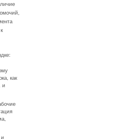
аличие
номочий,
мента
 к
дке:
ому
ка, как
 и
абочие
тация
ма,
 и