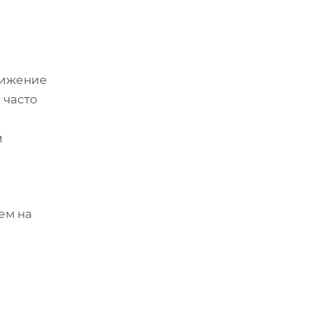
тижение
 часто
й
ем на