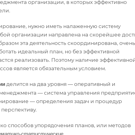
еджмента организации, в которых эффективно
ели.
нирование, нужно иметь налаженную систему
юбой организации направлена на скорейшее дос
образом эта деятельность скоординирована, очень
аботать идеальный план, но без эффективной
астся реализовать. Поэтому наличие эффективно
ссов является обязательным условием.
делится на два уровня — оперативный и
ии
 менеджмента — система управления предприяти
нирование — определения задач и процедур
 перспективу.
ко способов упорядочения планов, или методов
.
ематико-статистические