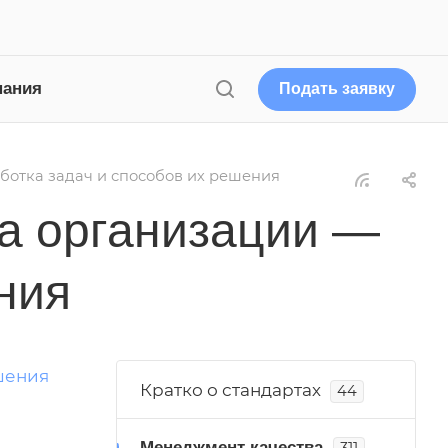
пания
Подать заявку
отка задач и способов их решения
а организации —
ния
Кратко о стандартах
44
Менеджмент качества