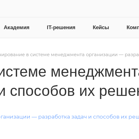
Академия
IT-решения
Кейсы
Ком
ирование в системе менеджмента организации — разраб
истеме менеджмент
 и способов их реше