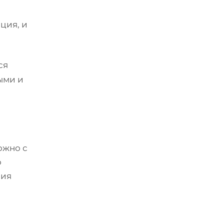
ция, и
ся
ыми и
ожно с
о
ния