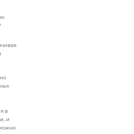
ью
о
нчивая
и
ьно
ьных
я в
и, и
 можно