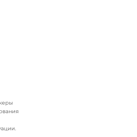
джеры
рования
уации.