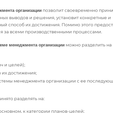
позволит своевременно прин
жмента организации
ных выводов и решения, установит конкретные и
ный способ их достижения. Помимо этого предос
я за всеми производственными процессами.
можно разделить на
теме менеджмента организации
ч и целей);
 их достижения;
стемы менеджмента организации с ее последую
инято разделять на:
 основном, к категории планов-целей;