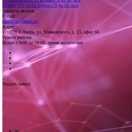
+7 (495) 859-02-11
Будни с 9 до 18, мск
8 (800) 351-10-02
Будни с 9 до 18, мск
Заказать звонок
E-mail
mail@iksystems.ru
Адрес
170019, г. Тверь, ул. Маяковского, д. 33, офис 66
Режим работы
Будни с 9:00 до 18:00, время московское
Подать заявку