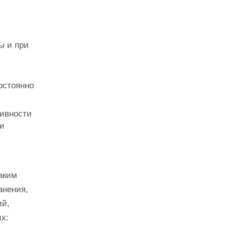
ы и при
остоянно
тивности
 и
аким
анения,
ий,
х: