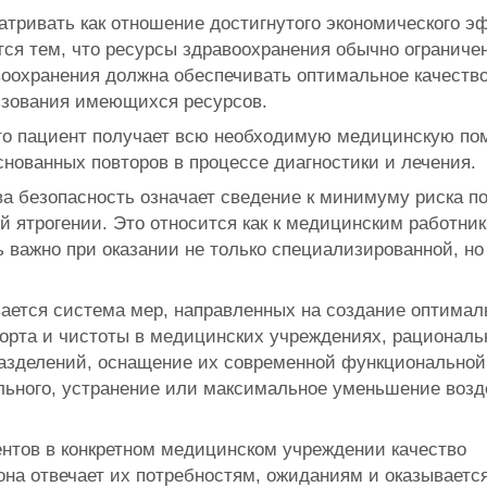
ривать как отношение достигнутого экономического э
тся тем, что ресурсы здравоохранения обычно ограниче
охранения должна обеспечивать оптимальное качеств
ьзования имеющихся ресурсов.
 что пациент получает всю необходимую медицинскую п
нованных повторов в процессе диагностики и лечения.
ва безопасность означает сведение к минимуму риска п
й ятрогении. Это относится как к медицинским работник
 важно при оказании не только специализированной, но
ается система мер, направленных на создание оптимал
орта и чистоты в медицинских учреждениях, рациональ
разделений, оснащение их современной функциональной
льного, устранение или максимальное уменьшение возд
нтов в конкретном медицинском учреждении качество
она отвечает их потребностям, ожиданиям и оказываетс