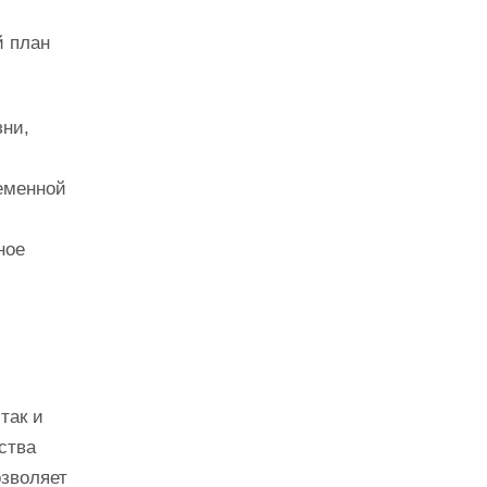
й план
зни,
ременной
ное
так и
ства
озволяет