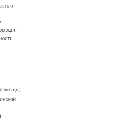
остью.
ю
помощи.
ность
 помощи;
инской
й