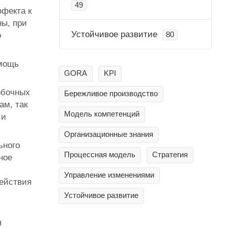
49
ффекта к
ны, при
Устойчивое развитие
о
80
омощь
GORA
KPI
обочных
Бережливое производство
ам, так
Модель компетенций
 и
Организационные знания
ьного
Процессная модель
Стратегия
ное
Управление изменениями
ействия
Устойчивое развитие
я