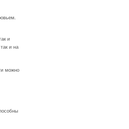
ровьем.
ак и
так и на
ти можно
способны