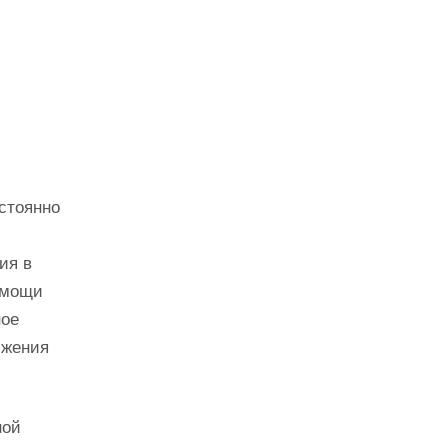
стоянно
ия в
омощи
ное
ижения
ной