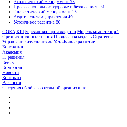
Экологический менеджмент
53
Профессиональное здоровье и безопасность
31
Энергетический менеджмент
15
Аудиты систем управления
49
Устойчивое развитие
80
GORA
KPI
Бережливое производство
Модель компетенций
Организационные знания
Процессная модель
Стратегия
Управление изменениями
Устойчивое развитие
Консалтинг
Академия
IT-решения
Кейсы
Компания
Новости
Контакты
Вакансии
Сведения об образовательной организации