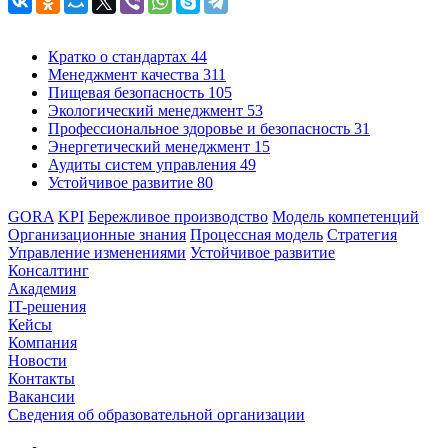
Кратко о стандартах
44
Менеджмент качества
311
Пищевая безопасность
105
Экологический менеджмент
53
Профессиональное здоровье и безопасность
31
Энергетический менеджмент
15
Аудиты систем управления
49
Устойчивое развитие
80
GORA
KPI
Бережливое производство
Модель компетенций
Организационные знания
Процессная модель
Стратегия
Управление изменениями
Устойчивое развитие
Консалтинг
Академия
IT-решения
Кейсы
Компания
Новости
Контакты
Вакансии
Сведения об образовательной организации