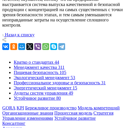
выстраивается система выпуска качественной и безопасной
продукции с концентрацией на самых существенных с точки
зрения безопасности этапах, и тем самым уменьшаются
неоправданные затраты на осуществление сплошного
контроля.
Назад к списку
Кратко о стандартах
44
Менеджмент качества
311
Пищевая безопасность
105
Экологический менеджмент
53
Профессиональное здоровье и безопасность
31
Энергетический менеджмент
15
Аудиты систем управления
49
Устойчивое развитие
80
GORA
KPI
Бережливое производство
Модель компетенций
Организационные знания
Процессная модель
Стратегия
Управление изменениями
Устойчивое развитие
Консалтинг