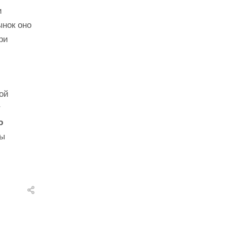
и
нок оно
ри
и
ой
т
ю
ны