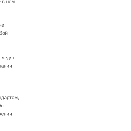
 в нем
не
обой
следят
пании
ндартом,
Он
жении