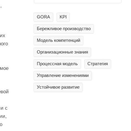
,
GORA
KPI
Бережливое производство
ких
Модель компетенций
ного
й
Организационные знания
Процессная модель
Стратегия
емое
Управление изменениями
Устойчивое развитие
евой
и с
ии,
о