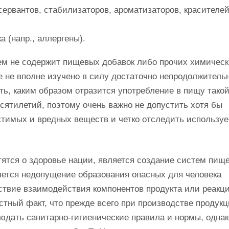
ервантов, стабилизаторов, ароматизаторов, красителей
 (напр., аллергены).
ем не содержит пищевых добавок либо прочих химичес
е не вполне изучено в силу достаточно непродолжитель
ть, каким образом отразится употребление в пищу тако
есятилетий, поэтому очень важно не допустить хотя бы
стимых и вредных веществ и четко отследить использу
тятся о здоровье нации, является создание систем пищ
яется недопущение образования опасных для человека
ствие взаимодействия компонентов продукта или реакци
ный факт, что прежде всего при производстве продукц
юдать санитарно-гигиенические правила и нормы, однак