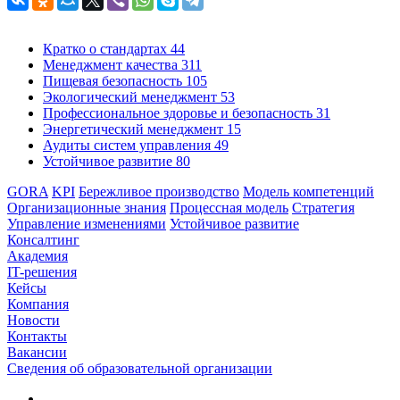
Кратко о стандартах
44
Менеджмент качества
311
Пищевая безопасность
105
Экологический менеджмент
53
Профессиональное здоровье и безопасность
31
Энергетический менеджмент
15
Аудиты систем управления
49
Устойчивое развитие
80
GORA
KPI
Бережливое производство
Модель компетенций
Организационные знания
Процессная модель
Стратегия
Управление изменениями
Устойчивое развитие
Консалтинг
Академия
IT-решения
Кейсы
Компания
Новости
Контакты
Вакансии
Сведения об образовательной организации