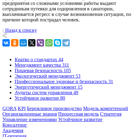
предприятия со сложными условиями работы выдают
сотрудникам путевки для оздоровления в санатории,
выплачивается регресс в случае возникновения ситуации, по
причине которой пострадал человек.
Назад к списку
Кратко о стандартах
44
Менеджмент качества
311
Пищевая безопасность
105
Экологический менеджмент
53
Профессиональное здоровье и безопасность
31
Энергетический менеджмент
15
Аудиты систем управления
49
Устойчивое развитие
80
GORA
KPI
Бережливое производство
Модель компетенций
Организационные знания
Процессная модель
Стратегия
Управление изменениями
Устойчивое развитие
Консалтинг
Академия
IT-решения