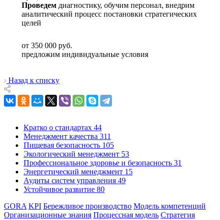
Проведем
диагностику, обучим персонал, внедрим
аналитический процесс постановки стратегических
целей
от 350 000
руб.
предложим индивидуальные условия
Назад к списку
Кратко о стандартах
44
Менеджмент качества
311
Пищевая безопасность
105
Экологический менеджмент
53
Профессиональное здоровье и безопасность
31
Энергетический менеджмент
15
Аудиты систем управления
49
Устойчивое развитие
80
GORA
KPI
Бережливое производство
Модель компетенций
Организационные знания
Процессная модель
Стратегия