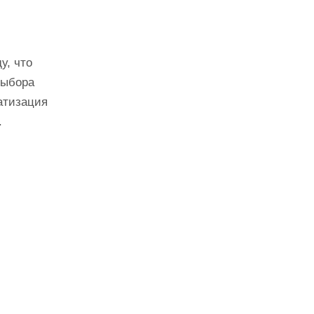
у, что
выбора
атизация
.