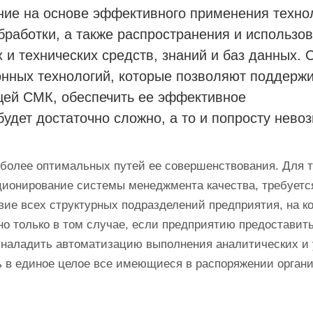
ние на основе эффективного применения техно
бработки, а также распространения и использов
и технических средств, знаний и баз данных. 
онных технологий, которые позволяют поддерж
щей СМК, обеспечить ее эффективное
удет достаточно сложно, а то и попросту нево
более оптимальных путей ее совершенствования. Для т
ионирование системы менеджмента качества, требуетс
ие всех структурных подразделений предприятия, на к
но только в том случае, если предприятию предоставить
 наладить автоматизацию выполнения аналитических и 
ь в единое целое все имеющиеся в распоряжении орган