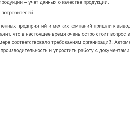
родукции – учет данных о качестве продукции.
 потребителей.
енных предприятий и мелких компаний пришли к вывод
начит, что в настоящее время очень остро стоит вопрос 
 мере соответствовало требованиям организаций. Автом
производительность и упростить работу с документами