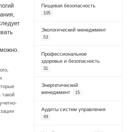
логий
Пищевая безопасность
105
ания,
Следует
Экологический менеджмент
ивать
53
зможно.
Профессиональное
здоровье и безопасность
31
ого,
я
Энергетический
оторые
менеджмент
15
 такой
учетно-
Аудиты систем управления
изации
49