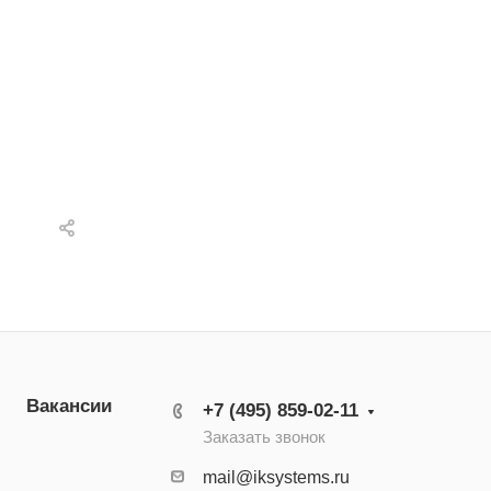
Вакансии
+7 (495) 859-02-11
Заказать звонок
mail@iksystems.ru