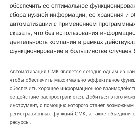
обеспечить ее оптимальное функционирова
сбора нужной информации, ее хранения и о
автоматизации с применением программных 
сказать, что без использования информаци
деятельность компании в рамках действую
функционирование в большинстве случаев б
Автоматизация СМК является сегодня одним из наи
чтобы обеспечить максимально эффективное функц
обеспечить хорошее информационное взаимодейств
ее действие распространяется. Добиться этого мож
инструмент, с помощью которого станет возможным
регистрационных функций СМК, а также объединит
ресурсы.