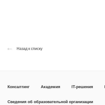
Назад к списку
Консалтинг
Академия
IT-решения
Сведения об образовательной организации