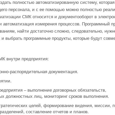
здать полностью автоматизированную систему, которая
его персонала, и с ее помощью можно полностью реал
матизации СМК относится и документооборот в электро
 и автоматизация измерения процессов. Программный пр
ваниям, найти достаточно сложно, следовательно, нужн
 и выбрать программные продукты, которые будут сов
МК внутри предприятия:
онно-распорядительная документация.
иятии.
редприятия – выполнение договорных обязательств,
ых должностных лиц, мониторинг сроков выполнения.
ратегических целей, формирование видения, миссии, п
разделений, составление отчетов и планов.