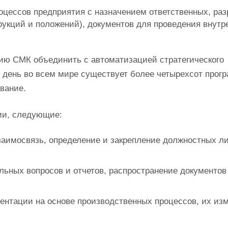
цессов предприятия с назначением ответственных, раз
укций и положений), документов для проведения внутр
ию СМК объединить с автоматизацией стратегического
 день во всем мире существует более четырехсот прог
вание.
ии, следующие:
аимосвязь, определение и закрепление должностных ли
льных вопросов и отчетов, распространение документов
ентации на основе производственных процессов, их из