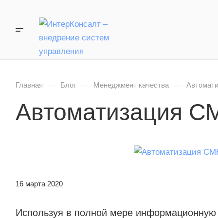
—
—
—
Главная
Блог
Менеджмент качества
Автомати
Автоматизация СМ
16 марта 2020
Используя в полной мере информационную