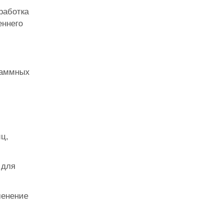
работка
еннего
раммных
ц,
 для
менение