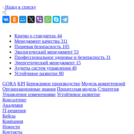
Назад к списку
Кратко о стандартах
44
Менеджмент качества
311
Пищевая безопасность
105
Экологический менеджмент
53
Профессиональное здоровье и безопасность
31
Энергетический менеджмент
15
Аудиты систем управления
49
Устойчивое развитие
80
GORA
KPI
Бережливое производство
Модель компетенций
Организационные знания
Процессная модель
Стратегия
Управление изменениями
Устойчивое развитие
Консалтинг
Академия
IT-решения
Кейсы
Компания
Новости
Контакты