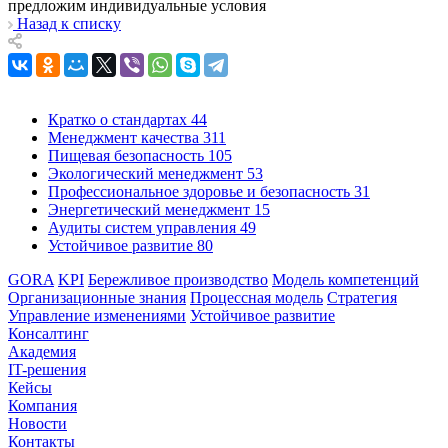
предложим индивидуальные условия
Назад к списку
Кратко о стандартах
44
Менеджмент качества
311
Пищевая безопасность
105
Экологический менеджмент
53
Профессиональное здоровье и безопасность
31
Энергетический менеджмент
15
Аудиты систем управления
49
Устойчивое развитие
80
GORA
KPI
Бережливое производство
Модель компетенций
Организационные знания
Процессная модель
Стратегия
Управление изменениями
Устойчивое развитие
Консалтинг
Академия
IT-решения
Кейсы
Компания
Новости
Контакты