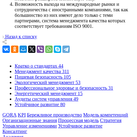
Возможность выхода на международные рынки и
сотрудничества с иностранными компаниями, так как
большинство из них имеют дело только с теми
партнерами, система менеджмента качества которых
соответствует требованиям ISO 9001.
Назад к списку
Кратко о стандартах
44
Менеджмент качества
311
Пищевая безопасность
105
Экологический менеджмент
53
Профессиональное здоровье и безопасность
31
Энергетический менеджмент
15
Аудиты систем управления
49
Устойчивое развитие
80
GORA
KPI
Бережливое производство
Модель компетенций
Организационные знания
Процессная модель
Стратегия
Управление изменениями
Устойчивое развитие
Консалтинг
Академия