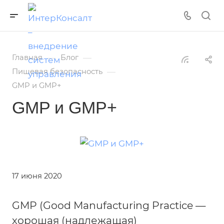
—
—
Главная
Блог
—
Пищевая безопасность
GMP и GMP+
GMP и GMP+
17 июня 2020
GMP (Good Manufacturing Practice —
хорошая (надлежащая)